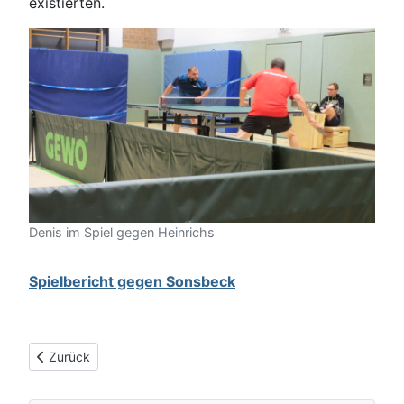
existierten.
Denis im Spiel gegen Heinrichs
Spielbericht gegen Sonsbeck
Vorheriger Beitrag: Erste Mannschaft schafft den Anschluss
Zurück