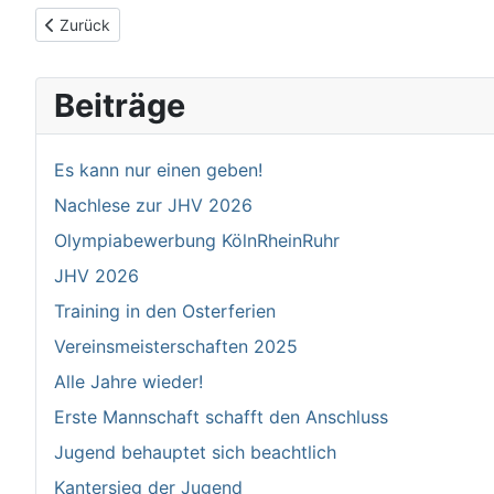
Vorheriger Beitrag: Zweite mit Teilerfolg beim Rückrundenauft
Zurück
Beiträge
Es kann nur einen geben!
Nachlese zur JHV 2026
Olympiabewerbung KölnRheinRuhr
JHV 2026
Training in den Osterferien
Vereinsmeisterschaften 2025
Alle Jahre wieder!
Erste Mannschaft schafft den Anschluss
Jugend behauptet sich beachtlich
Kantersieg der Jugend