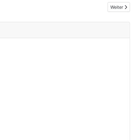
Nächster Beitr
Weiter