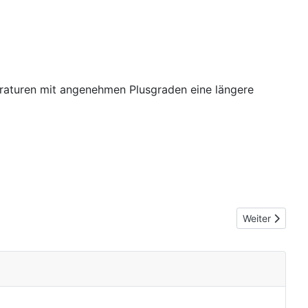
eraturen mit angenehmen Plusgraden eine längere
Nächster Beitr
Weiter