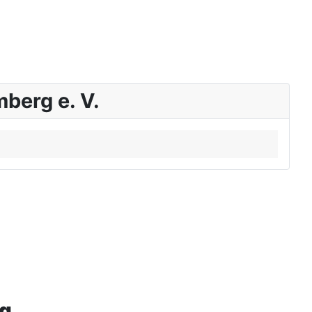
berg e. V.
rg