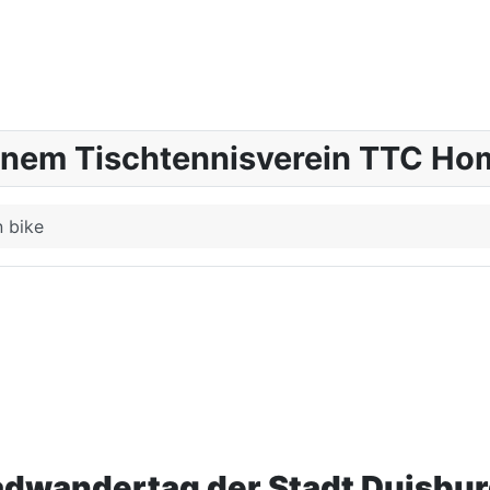
inem Tischtennisverein TTC Hom
 bike
adwandertag der Stadt Duisbu