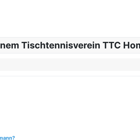
inem Tischtennisverein TTC Hom
fmann?