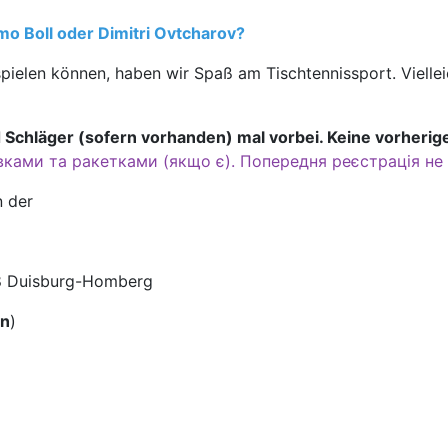
imo Boll oder Dimitri Ovtcharov?
pielen können, haben wir Spaß am Tischtennissport. Vielleic
Schläger (sofern vorhanden) mal vorbei. Keine vorherig
вками та ракетками (якщо є). Попередня реєстрація не 
n der
8 Duisburg-Homberg
en
)