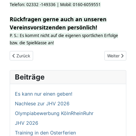
Telefon: 02332 -149336 | Mobil: 0160-6059551
Rückfragen gerne auch an unseren
Vereinsvorsitzenden persönlich!
P. S.: Es kommt nicht auf die eigenen sportlichen Erfolge
bzw. die Spielklasse an!
Vorheriger Beitrag: "tischtennis" mit eigenem mytischtennis-A
Nächster Beit
Zurück
Weiter
Beiträge
Es kann nur einen geben!
Nachlese zur JHV 2026
Olympiabewerbung KölnRheinRuhr
JHV 2026
Training in den Osterferien