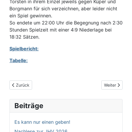
Torsten in ihrem Einzel jeweils gegen Küper und
Borgmann für sich verzeichnen, aber leider nicht
ein Spiel gewinnen.
So endete um 22:00 Uhr die Begegnung nach 2:30
Stunden Spielzeit mit einer 4:9 Niederlage bei
18:32 Sätzen.
Spielbericht:
Tabelle:
Vorheriger Beitrag: Zwei Bälle am Remis vorbei!
Nächster Beit
Zurück
Weiter
Beiträge
Es kann nur einen geben!
Nachlese zur JHV 2026